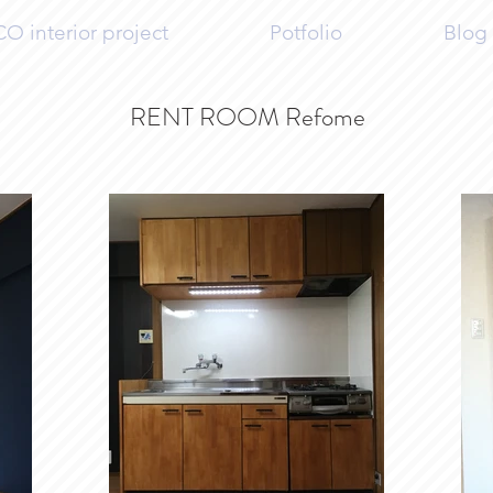
 interior project
Potfolio
Blog
RENT ROOM Refome