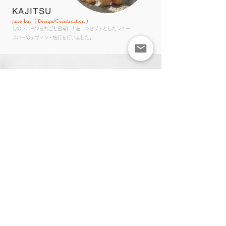
KAJITSU
​juice bar ( Design/Construction )
​旬のフルーツを丸ごと日常に！をコンセプトとしたジュー
スバーのデザイン・施行を行いました。
C-den
Hair Salon
( Design/
Construction )
元美容室の物件の雰囲気を一掃したリノベーションです。