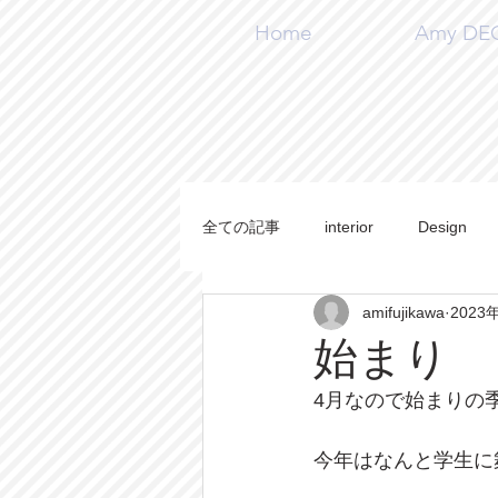
Home
Amy DECO
全ての記事
interior
Design
amifujikawa
2023
施工事例
Handmade
DI
始まり
4月なので始まりの
今年はなんと学生に