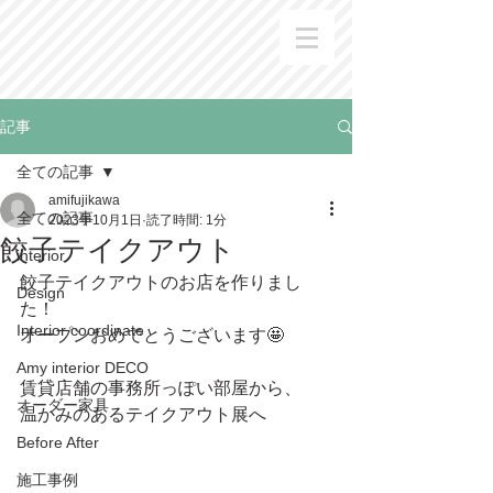
記事
全ての記事
amifujikawa
全ての記事
2023年10月1日
読了時間: 1分
餃子テイクアウト
interior
餃子テイクアウトのお店を作りまし
Design
た！
Interior coordinate
オープンおめでとうございます🤩
Amy interior DECO
賃貸店舗の事務所っぽい部屋から、
オーダー家具
温かみのあるテイクアウト展へ
Before After
施工事例