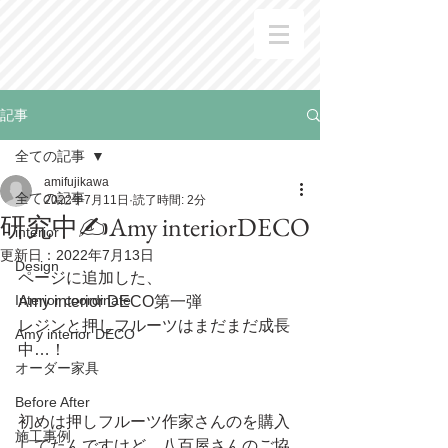
記事
全ての記事
amifujikawa
全ての記事
2022年7月11日
読了時間: 2分
研究中✍️Amy interiorDECO
interior
更新日：
2022年7月13日
Design
ページに追加した、
Interior coordinate
Amy interior DECO第一弾
レジンと押しフルーツはまだまだ成長
Amy interior DECO
中…！
オーダー家具
Before After
初めは押しフルーツ作家さんのを購入
施工事例
してたんですけど、八百屋さんのご協