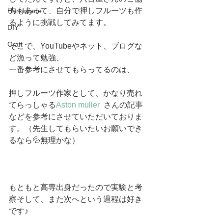
力もあって、自分で押しフルーツも作
Handmade
るように挑戦してみてます。
DIY
Craft
そこで、YouTubeやネット、ブログな
ど漁って勉強、
一番参考にさせてもらってるのは、
押しフルーツ作家として、かなり売れ
てらっしゃる
Aston muller  
さんの記事
などを参考にさせていただいておりま
す。（先生してもらいたいお願いでき
るなら💦無理かな）
もともと高専出身だったので実験と考
察そして、また次へという過程は好き
です♪