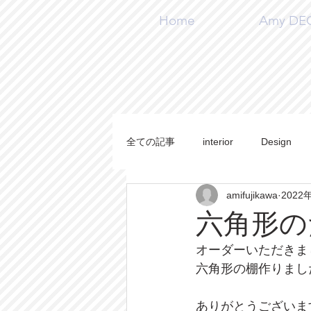
Home
Amy DECO
全ての記事
interior
Design
amifujikawa
2022
施工事例
Handmade
DI
六角形の
オーダーいただきま
六角形の棚作りまし
ありがとうございま