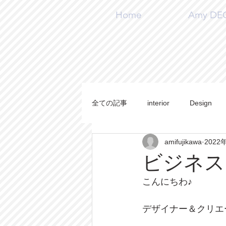
Home
Amy DECO
全ての記事
interior
Design
amifujikawa
2022
施工事例
Handmade
DI
ビジネス
こんにちわ♪
デザイナー＆クリエ