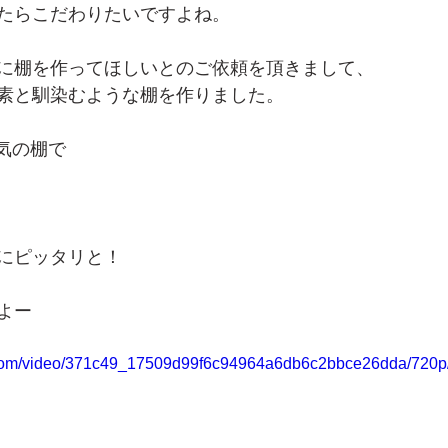
たらこだわりたいですよね。
に棚を作ってほしいとのご依頼を頂きまして、
素と馴染むような棚を作りました。
囲気の棚で
にピッタリと！
よー
ic.com/video/371c49_17509d99f6c94964a6db6c2bbce26dda/720p