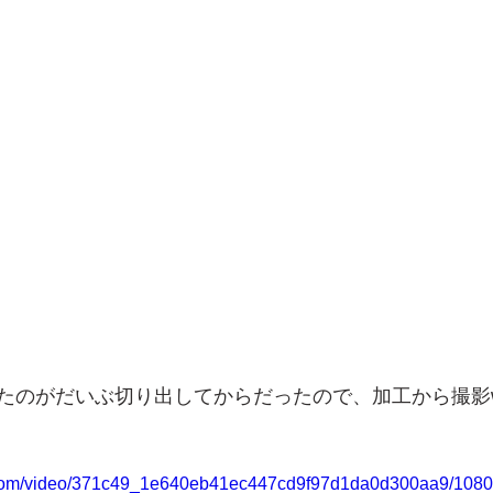
たのがだいぶ切り出してからだったので、加工から撮影
ic.com/video/371c49_1e640eb41ec447cd9f97d1da0d300aa9/1080