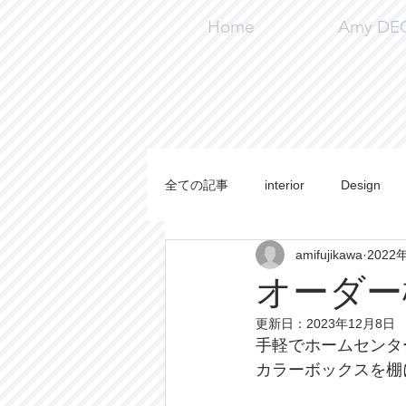
Home
Amy DECO
全ての記事
interior
Design
amifujikawa
2022
施工事例
Handmade
DI
オーダー
更新日：
2023年12月8日
手軽でホームセンタ
カラーボックスを棚