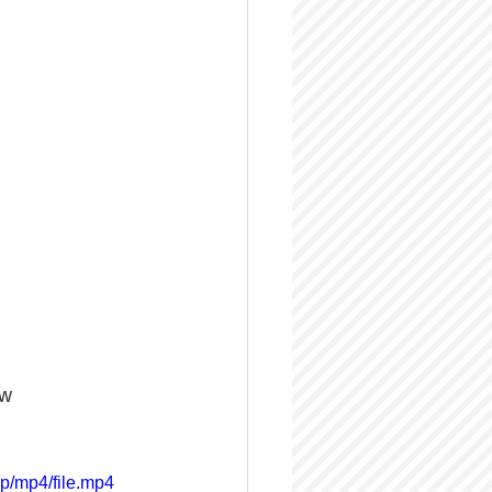
w
p/mp4/file.mp4