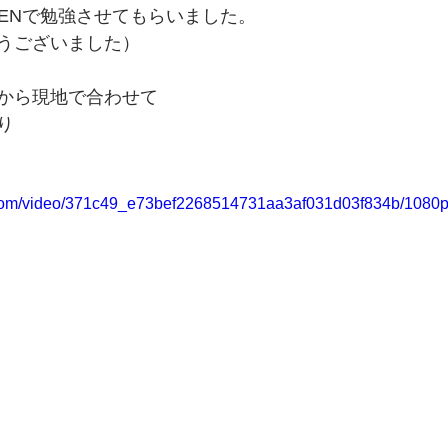
KENで勉強させてもらいました。
うございました）
から現地で合わせて
り
ic.com/video/371c49_e73bef2268514731aa3af031d03f834b/1080p